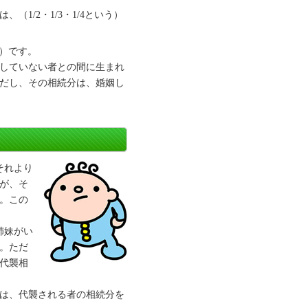
1/2・1/3・1/4という）
3）です。
していない者との間に生まれ
だし、その相続分は、婚姻し
それより
が、そ
。この
姉妹がい
。ただ
代襲相
は、代襲される者の相続分を