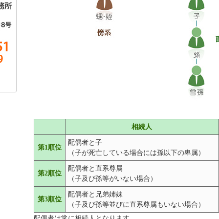
相続人
配偶者と子
第1順位
（子が死亡している場合には孫以下の卑属）
配偶者と直系尊属
第2順位
（子及び孫等がいない場合）
配偶者と兄弟姉妹
第3順位
（子及び孫等並びに直系尊属もいない場合）
配偶者は常に相続人となります。