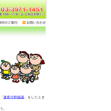
「
遺産分割協議
」をしたとき
う。