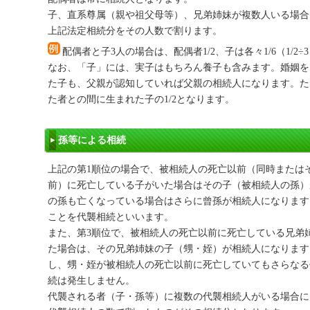
子、直系尊属（親や祖父母等）、兄弟姉妹が複数人いる場合は、（
上記法定相続分をその人数で割ります。
配偶者と子3人の場合は、配偶者1/2、子は各々1/6（1/2÷
なお、「子」には、実子はもちろん養子も含みます。婚姻を
た子も、父親が認知していれば父親の相続人になります。た
た者との間に生まれた子の1/2となります。
孫等による相続
上記の第1順位の場合で、被相続人の死亡以前（同時または
前）に死亡している子がいた場合はその子（被相続人の孫）
の孫も亡くなっている場合はさらに曾孫が相続人になります
ことを代襲相続といいます。
また、第3順位で、被相続人の死亡以前に死亡している兄弟
た場合は、その兄弟姉妹の子（甥・姪）が相続人になります
し、甥・姪が被相続人の死亡以前に死亡していてもさらなる
続は発生しません。
代襲される者（子・孫等）に複数の代襲相続人がいる場合に